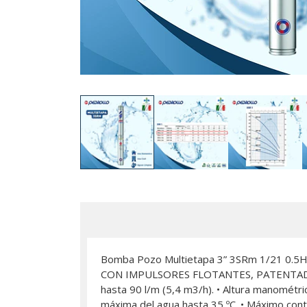
Bomba Pozo Multietapa 3” 3SRm 1/21 
CON IMPULSORES FLOTANTES, PATENTAD
hasta 90 l/m (5,4 m3/h). • Altura manométr
máxima del agua hasta 35 ºC. • Máximo conte