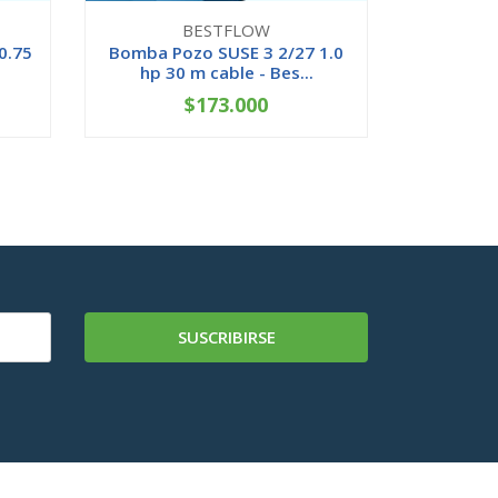
BESTFLOW
0.75
Bomba Pozo SUSE 3 2/27 1.0
Bomba Po
hp 30 m cable - Bes...
hp 40
$173.000
-
+
-
SUSCRIBIRSE