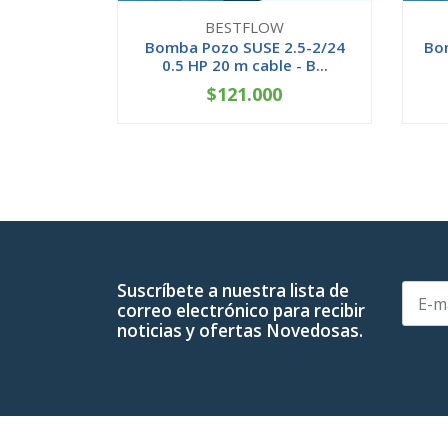
BESTFLOW
Bomba Pozo SUSE 2.5-2/24
Bo
0.5 HP 20 m cable - B...
$121.000
-
+
-
Suscríbete a nuestra lista de
correo electrónico para recibir
noticias y ofertas Novedosas.