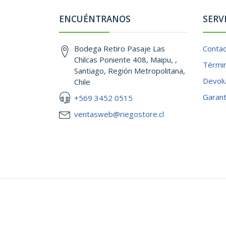
ENCUÉNTRANOS
SERV
Bodega Retiro Pasaje Las
Conta
Chilcas Poniente 408, Maipu, ,
Términ
Santiago, Región Metropolitana,
Devol
Chile
Garant
+569 3452 0515
ventasweb@riegostore.cl