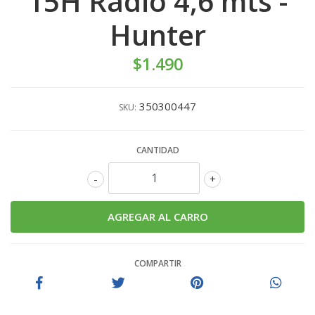
15H Radio 4,6 mts -
Hunter
$1.490
350300447
SKU:
CANTIDAD
-
+
COMPARTIR