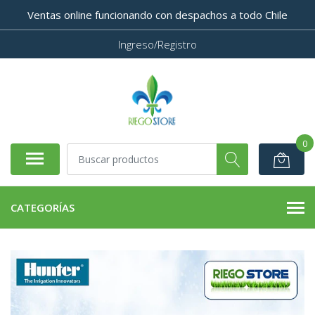
Ventas online funcionando con despachos a todo Chile
Ingreso/Registro
0
CATEGORÍAS