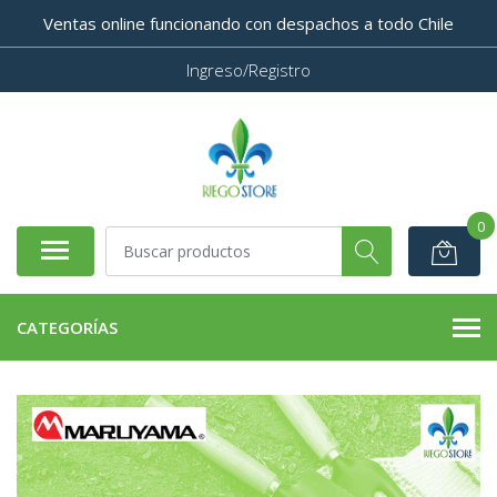
Ventas online funcionando con despachos a todo Chile
Ingreso/Registro
0
CATEGORÍAS