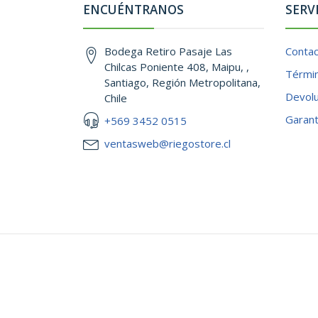
ENCUÉNTRANOS
SERV
Bodega Retiro Pasaje Las
Conta
Chilcas Poniente 408, Maipu, ,
Términ
Santiago, Región Metropolitana,
Devol
Chile
Garant
+569 3452 0515
ventasweb@riegostore.cl