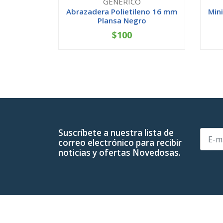
GENERICO
Abrazadera Polietileno 16 mm
Mini
Plansa Negro
$100
-
+
-
Suscríbete a nuestra lista de
correo electrónico para recibir
noticias y ofertas Novedosas.