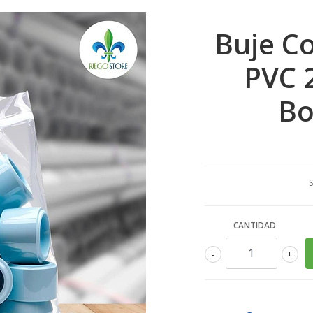
Buje C
PVC 
Bo
S
CANTIDAD
-
+