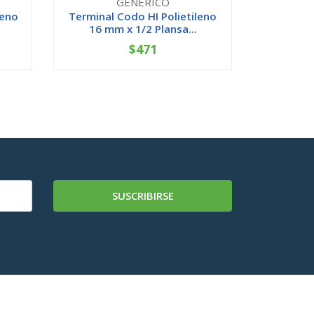
GENERICO
leno
Terminal Codo HI Polietileno
Copla PV
16 mm x 1/2 Plansa...
$471
-
+
-
SUSCRIBIRSE