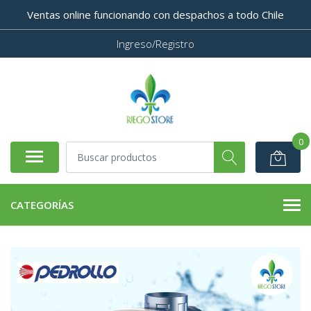
Ventas online funcionando con despachos a todo Chile
Ingreso/Registro
0
CATEGORÍAS