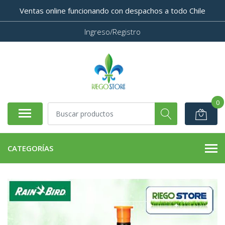
Ventas online funcionando con despachos a todo Chile
Ingreso/Registro
0
CATEGORÍAS