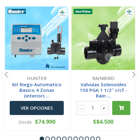
HUNTER
RAINBIRD
Kit Riego Automatico
Valvulas Solenoides
Basico 4 Zonas
150 PGA 1 1/2" c/cf -
(interior) ...
Rain ...
VER OPCIONES
-
+
$74.900
$84.500
Desde