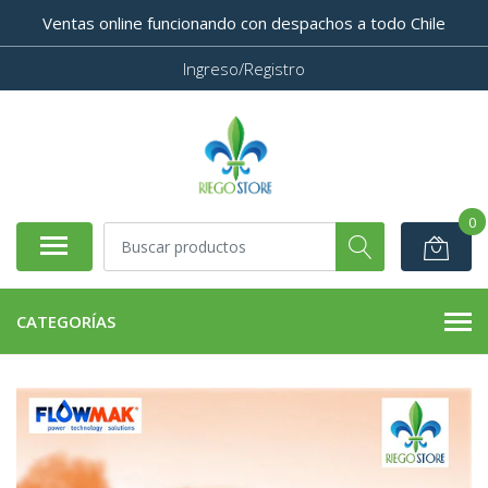
Ventas online funcionando con despachos a todo Chile
Ingreso/Registro
0
CATEGORÍAS