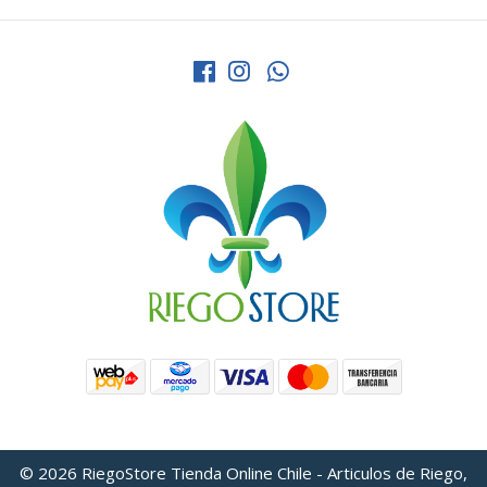
© 2026 RiegoStore Tienda Online Chile - Articulos de Riego,