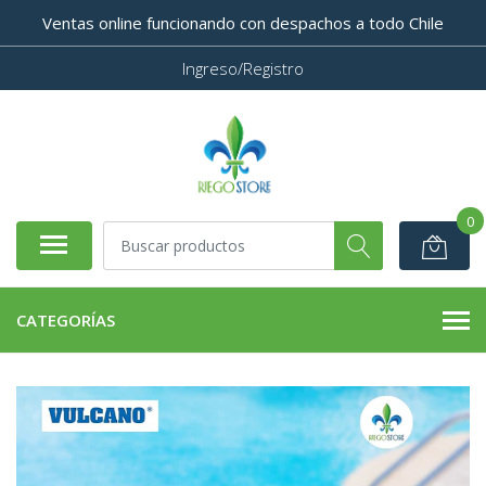
Ventas online funcionando con despachos a todo Chile
Ingreso/Registro
0
CATEGORÍAS