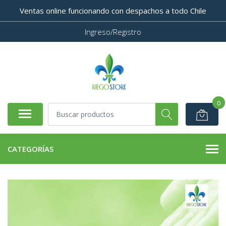
Ventas online funcionando con despachos a todo Chile
Ingreso/Registro
0
CATEGORÍAS