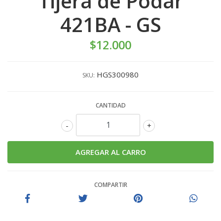
Tijera de Podar
421BA - GS
$12.000
HGS300980
SKU:
CANTIDAD
-
+
COMPARTIR