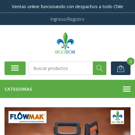
Ventas online funcionando con despachos a todo Chile
Ingreso/Registro
0
CATEGORÍAS