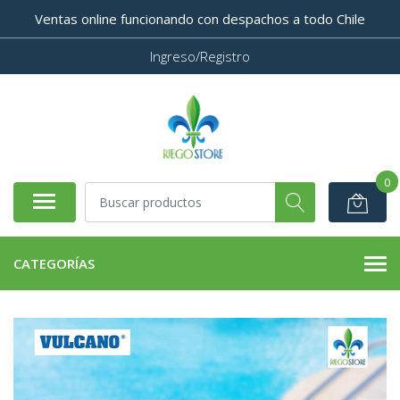
Ventas online funcionando con despachos a todo Chile
Ingreso/Registro
0
CATEGORÍAS