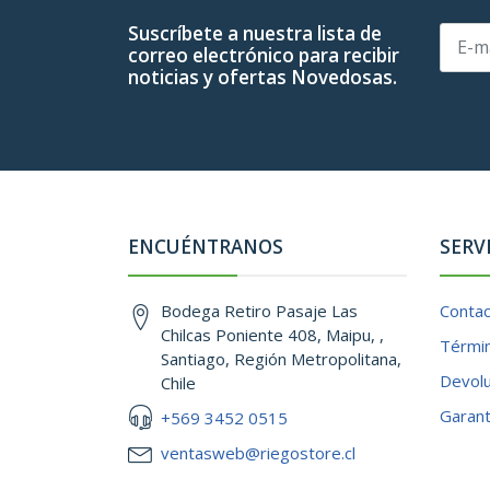
Suscríbete a nuestra lista de
correo electrónico para recibir
noticias y ofertas Novedosas.
ENCUÉNTRANOS
SERV
Bodega Retiro Pasaje Las
Conta
Chilcas Poniente 408, Maipu, ,
Términ
Santiago, Región Metropolitana,
Devol
Chile
Garant
+569 3452 0515
ventasweb@riegostore.cl