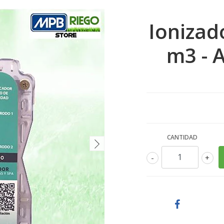
Ionizad
m3 - 
CANTIDAD
-
+