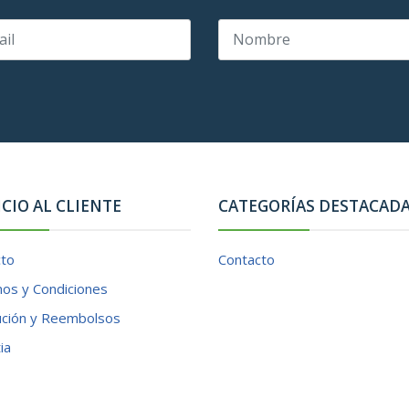
ICIO AL CLIENTE
CATEGORÍAS DESTACAD
cto
Contacto
os y Condiciones
ución y Reembolsos
ia