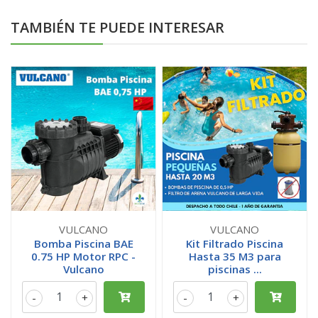
TAMBIÉN TE PUEDE INTERESAR
VULCANO
VULCANO
Bomba Piscina BAE
Kit Filtrado Piscina
0.75 HP Motor RPC -
Hasta 35 M3 para
Vulcano
piscinas ...
-
+
-
+