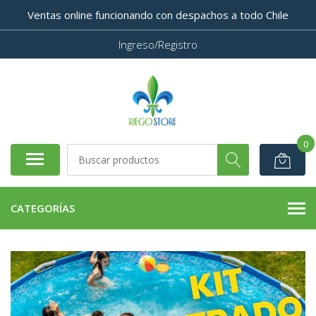
Ventas online funcionando con despachos a todo Chile
Ingreso/Registro
0
CATEGORÍAS