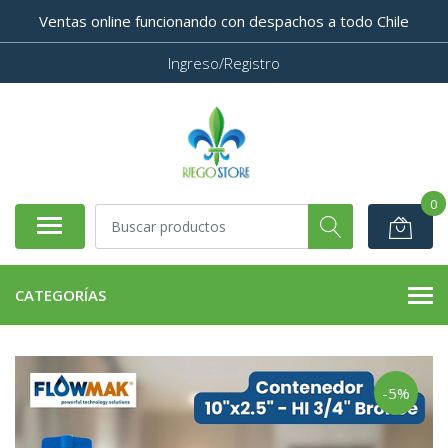
Ventas online funcionando con despachos a todo Chile
Ingreso/Registro
0
CATEGORÍAS
-5%