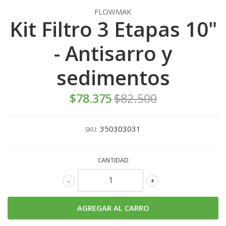
FLOWMAK
Kit Filtro 3 Etapas 10"
- Antisarro y
sedimentos
$78.375
$82.500
350303031
SKU:
CANTIDAD
-
+