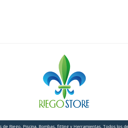
os de Riego, Piscina, Bombas, fitting y Herramientas. Todos los 