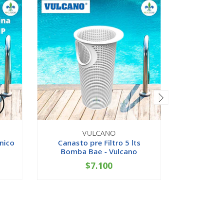
VULCANO
nico
Canasto pre Filtro 5 lts
Kit Ta
Bomba Bae - Vulcano
Bomba
$7.100
-
+
-