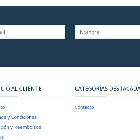
ICIO AL CLIENTE
CATEGORÍAS DESTACAD
cto
Contacto
os y Condiciones
ución y Reembolsos
ia