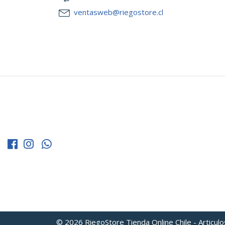
ventasweb@riegostore.cl
© 2026 RiegoStore Tienda Online Chile - Articul