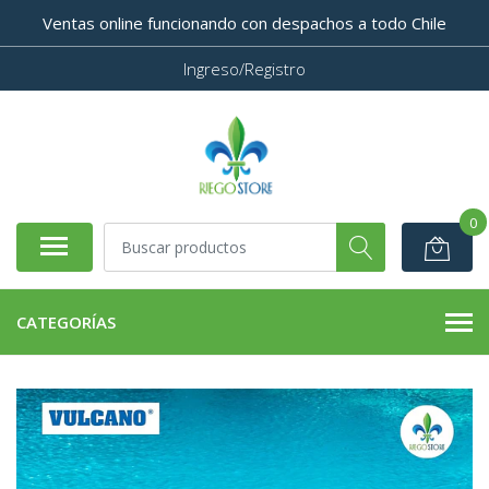
Ventas online funcionando con despachos a todo Chile
Ingreso/Registro
0
CATEGORÍAS