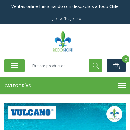
Ventas online funcionando con despachos a todo Chile
Ingreso/Registro
0
CATEGORÍAS