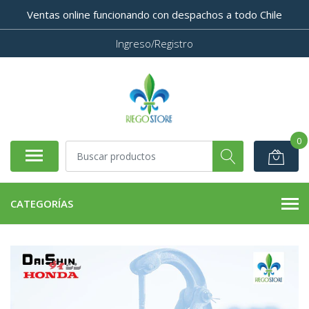
Ventas online funcionando con despachos a todo Chile
Ingreso/Registro
0
CATEGORÍAS