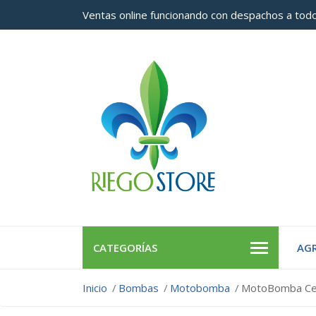
Ventas online funcionando con despachos a todo
CATEGORÍAS
AGR
Inicio
Bombas
Motobomba
MotoBomba Cen