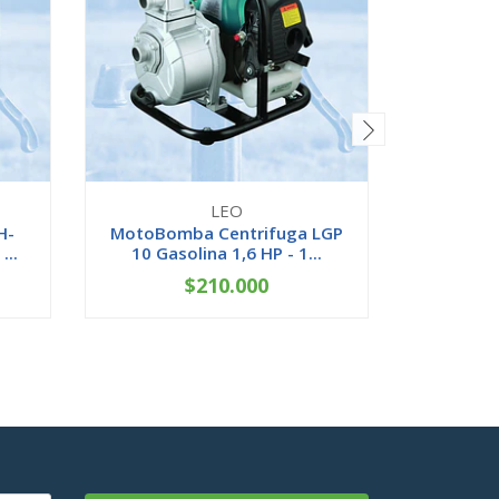
LEO
H-
MotoBomba Centrifuga LGP
MotoBom
...
10 Gasolina 1,6 HP - 1...
20 Gas
$210.000
-
+
-