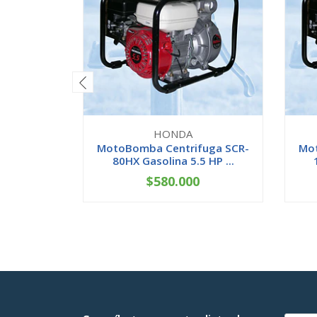
HONDA
MotoBomba Centrifuga SCR-
Mot
80HX Gasolina 5.5 HP ...
$580.000
-
+
-