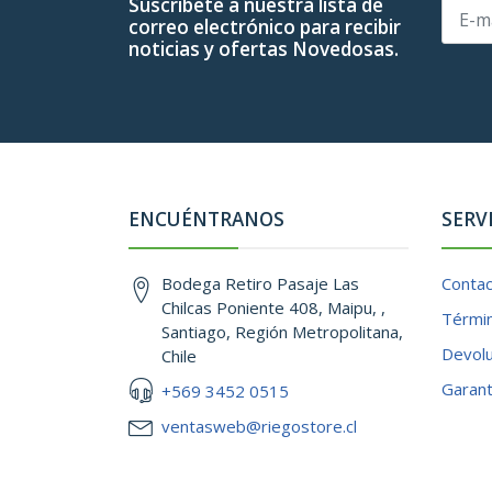
Suscríbete a nuestra lista de
correo electrónico para recibir
noticias y ofertas Novedosas.
ENCUÉNTRANOS
SERV
Bodega Retiro Pasaje Las
Conta
Chilcas Poniente 408, Maipu, ,
Términ
Santiago, Región Metropolitana,
Devol
Chile
Garant
+569 3452 0515
ventasweb@riegostore.cl