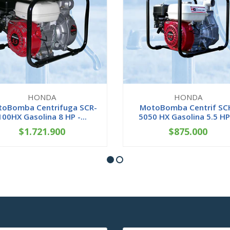
HONDA
HONDA
oBomba Centrifuga SCR-
MotoBomba Centrif SC
100HX Gasolina 8 HP -...
5050 HX Gasolina 5.5 HP 
$1.721.900
$875.000
+
-
+