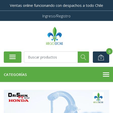
Ventas online funcionando con despachos a todo Chile
Ingreso/Registro
0
CATEGORÍAS