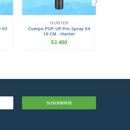
HUNTER
y 03
Cuerpo POP-UP Pro-Spray 04
Cuerpo P
10 CM - Hunter
1
$2.400
-
+
-
SUSCRIBIRSE