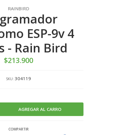
RAINBIRD
ogramador
omo ESP-9v 4
 - Rain Bird
$213.900
304119
SKU:
COMPARTIR