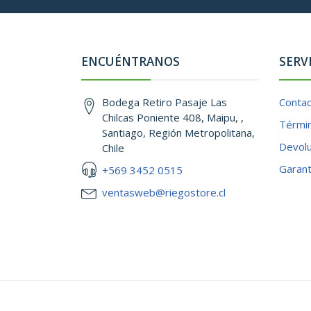
ENCUÉNTRANOS
SERV
Bodega Retiro Pasaje Las
Conta
Chilcas Poniente 408, Maipu, ,
Términ
Santiago, Región Metropolitana,
Devol
Chile
Garant
+569 3452 0515
ventasweb@riegostore.cl