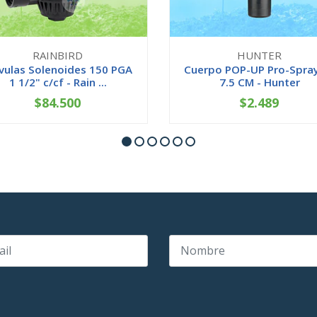
RAINBIRD
HUNTER
vulas Solenoides 150 PGA
Cuerpo POP-UP Pro-Spra
1 1/2" c/cf - Rain ...
7.5 CM - Hunter
$84.500
$2.489
+
-
+