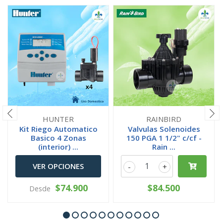
HUNTER
RAINBIRD
Kit Riego Automatico
Valvulas Solenoides
Basico 4 Zonas
150 PGA 1 1/2" c/cf -
(interior) ...
Rain ...
VER OPCIONES
-
+
$74.900
$84.500
Desde