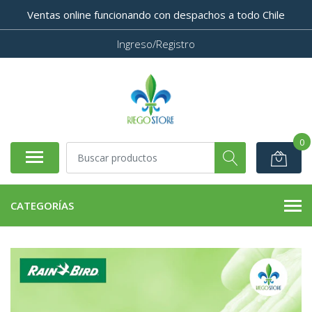
Ventas online funcionando con despachos a todo Chile
Ingreso/Registro
0
CATEGORÍAS