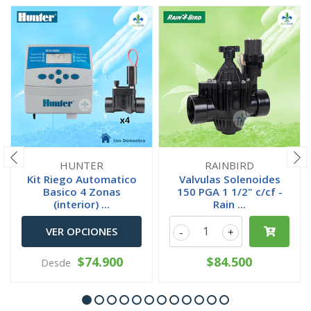
HUNTER
RAINBIRD
Kit Riego Automatico
Valvulas Solenoides
Basico 4 Zonas
150 PGA 1 1/2" c/cf -
(interior) ...
Rain ...
VER OPCIONES
-
+
$74.900
$84.500
Desde