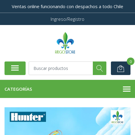
Ventas online funcionando con despachos a todo Chile
Ingreso/Registro
0
CATEGORÍAS