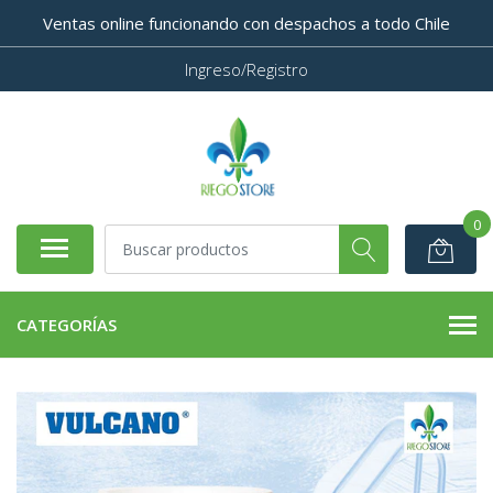
Ventas online funcionando con despachos a todo Chile
Ingreso/Registro
0
CATEGORÍAS