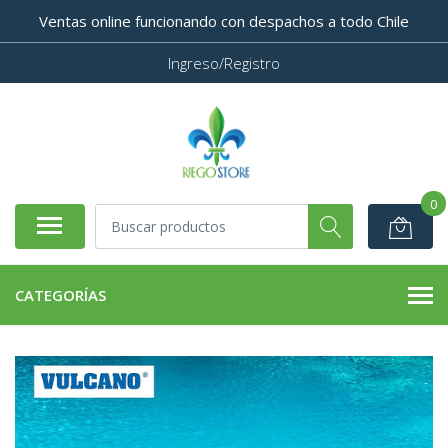
Ventas online funcionando con despachos a todo Chile
Ingreso/Registro
0
CATEGORÍAS