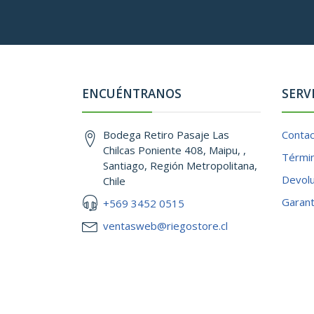
ENCUÉNTRANOS
SERV
Bodega Retiro Pasaje Las
Conta
Chilcas Poniente 408, Maipu, ,
Términ
Santiago, Región Metropolitana,
Devol
Chile
Garant
+569 3452 0515
ventasweb@riegostore.cl