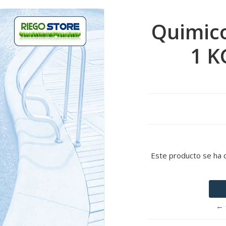
Quimic
1 K
Este producto se ha 
← 