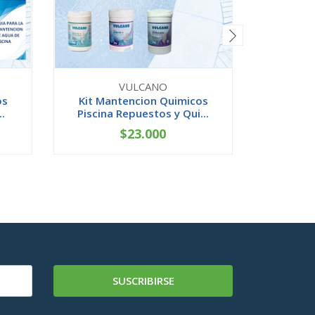
VULCANO
os
Kit Mantencion Quimicos
Cloro T
..
Piscina Repuestos y Qui...
$23.000
-
+
-
SUSCRIBIRSE