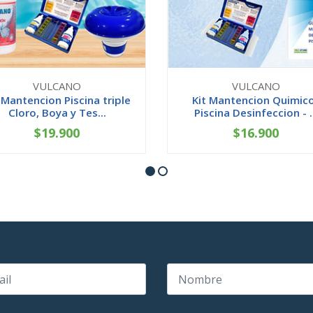
VULCANO
VULCANO
 Mantencion Piscina triple
Kit Mantencion Quimic
Cloro, Boya y Tes...
Piscina Desinfeccion - .
$19.900
$16.900
+
-
+