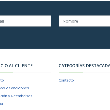
ICIO AL CLIENTE
CATEGORÍAS DESTACAD
cto
Contacto
os y Condiciones
ución y Reembolsos
ia