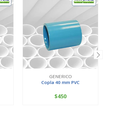
GENERICO
Copla 40 mm PVC
Co
$450
-
+
-