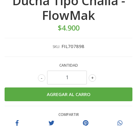
Ducha Tipo Challa -
FlowMak
$4.900
FIL707898
SKU:
CANTIDAD
-
+
COMPARTIR