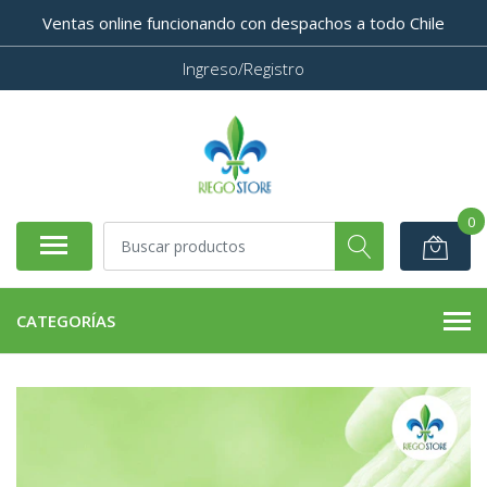
Ventas online funcionando con despachos a todo Chile
Ingreso/Registro
0
CATEGORÍAS