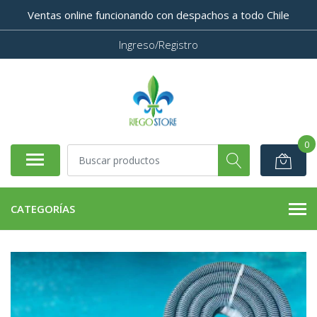
Ventas online funcionando con despachos a todo Chile
Ingreso/Registro
0
CATEGORÍAS