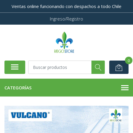
Ventas online funcionando con despachos a todo Chile
Ingreso/Registro
0
CATEGORÍAS