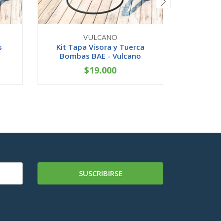
VULCANO
s
Kit Tapa Visora y Tuerca
Kit Tuer
Bombas BAE - Vulcano
Bomba
$19.000
-
+
-
SUSCRIBIRSE