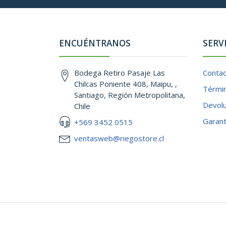
ENCUÉNTRANOS
SERV
Bodega Retiro Pasaje Las
Conta
Chilcas Poniente 408, Maipu, ,
Términ
Santiago, Región Metropolitana,
Devol
Chile
Garant
+569 3452 0515
ventasweb@riegostore.cl