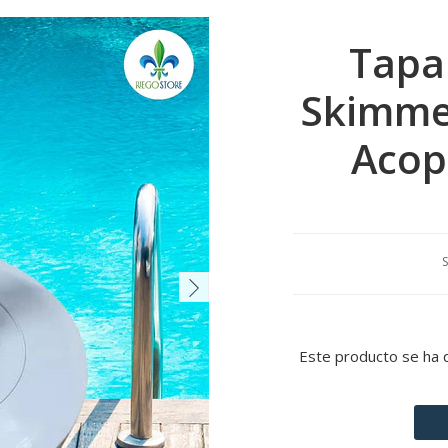
Tapa
Skimmer
Acop
S
Este producto se ha 