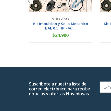
VULCANO
Kit Impulsion y Sello Mecanico
Kit
BAE 0.5 HP - Vul...
$24.900
-
+
-
Suscríbete a nuestra lista de
correo electrónico para recibir
noticias y ofertas Novedosas.