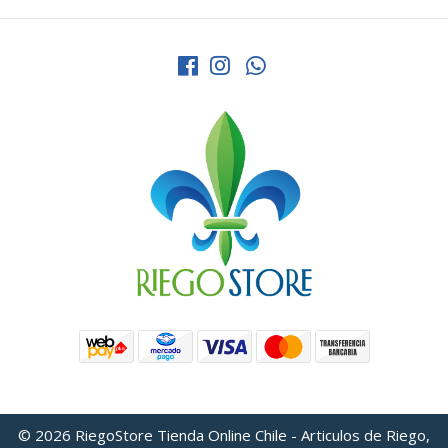
© 2026 RiegoStore Tienda Online Chile - Articulos de Riego,