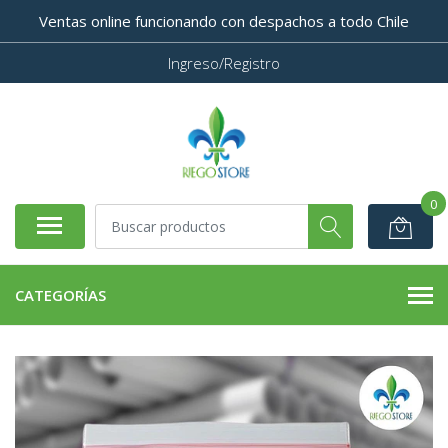
Ventas online funcionando con despachos a todo Chile
Ingreso/Registro
0
CATEGORÍAS