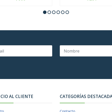
+
-
+
ICIO AL CLIENTE
CATEGORÍAS DESTACAD
cto
Contacto