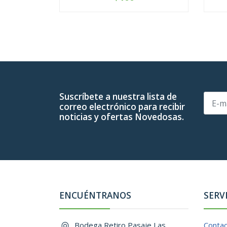
-
+
-
Suscríbete a nuestra lista de
correo electrónico para recibir
noticias y ofertas Novedosas.
ENCUÉNTRANOS
SERV
Bodega Retiro Pasaje Las
Conta