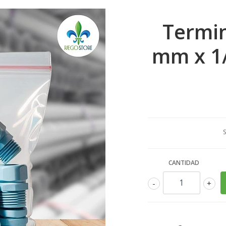
Termin
mm x 1/
S
CANTIDAD
-
+