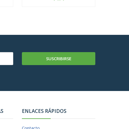
-
+
-
SUSCRIBIRSE
AS
ENLACES RÁPIDOS
Contacto