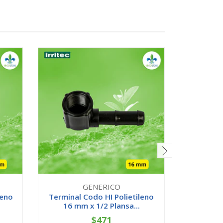
GENERICO
leno
Terminal Codo HI Polietileno
Buje C
16 mm x 1/2 Plansa...
25x20 
$471