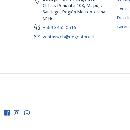
Chilcas Poniente 408, Maipu, ,
Términ
Santiago, Región Metropolitana,
Devol
Chile
Garant
+569 3452 0515
ventasweb@riegostore.cl