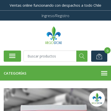
Ventas online funcionando con despachos a todo Chile
Ingreso/Registro
0
CATEGORÍAS