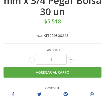
mm x 3/4 Pegar Bolsa
30 un
$5.518
KIT250300248
SKU:
CANTIDAD
-
+
COMPARTIR