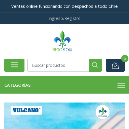
Ventas online funcionando con despachos a todo Chile
Ingreso/Registro
0
CATEGORÍAS
AGOTADO