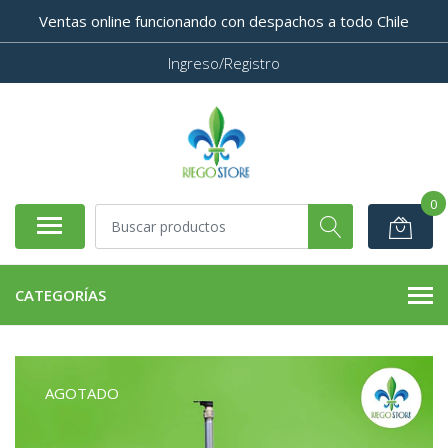
Ventas online funcionando con despachos a todo Chile
Ingreso/Registro
0
CATEGORÍAS
AGOTADO