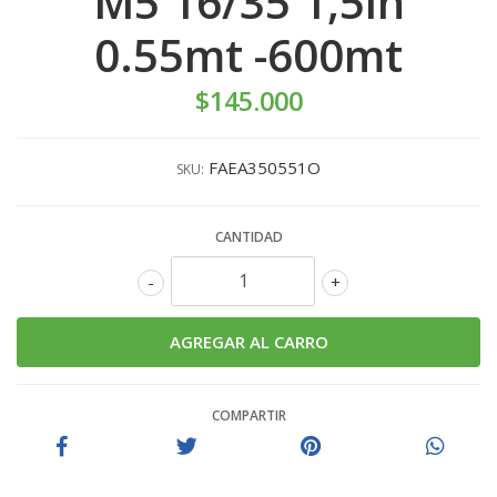
M5 16/35 1,5lh
0.55mt -600mt
$145.000
FAEA350551O
SKU:
CANTIDAD
-
+
COMPARTIR