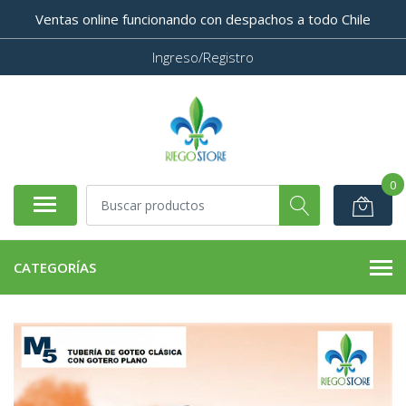
Ventas online funcionando con despachos a todo Chile
Ingreso/Registro
0
CATEGORÍAS