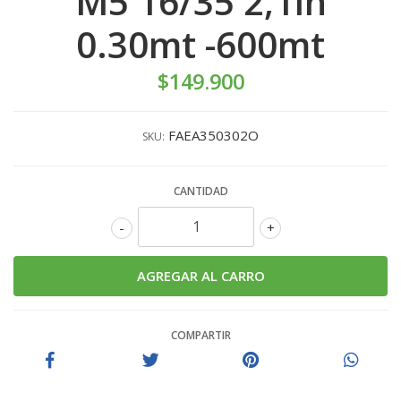
M5 16/35 2,1lh
0.30mt -600mt
$149.900
FAEA350302O
SKU:
CANTIDAD
-
+
COMPARTIR