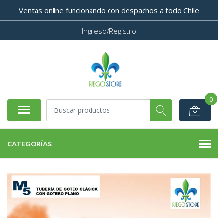
Ventas online funcionando con despachos a todo Chile
Ingreso/Registro
0
CATEGORÍAS