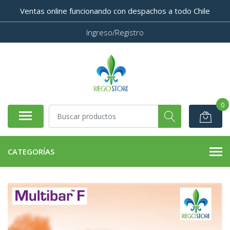
Ventas online funcionando con despachos a todo Chile
Ingreso/Registro
0
CATEGORÍAS