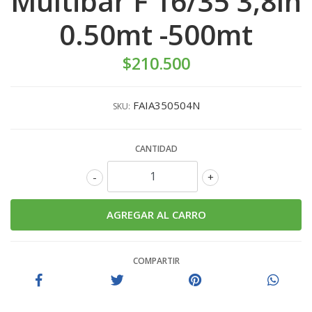
Multibar F 16/35 3,8lh
0.50mt -500mt
$210.500
FAIA350504N
SKU:
CANTIDAD
-
+
COMPARTIR