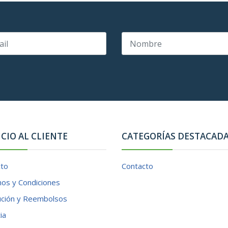
ICIO AL CLIENTE
CATEGORÍAS DESTACAD
cto
Contacto
os y Condiciones
ución y Reembolsos
ia