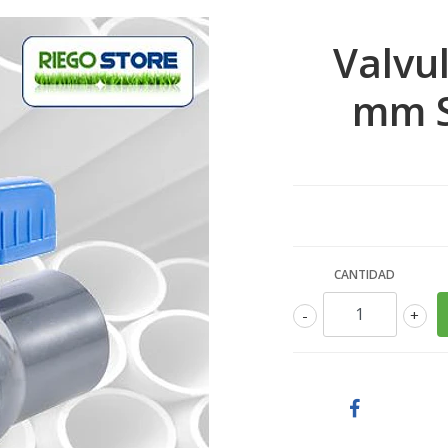
Valvu
mm S
CANTIDAD
-
+