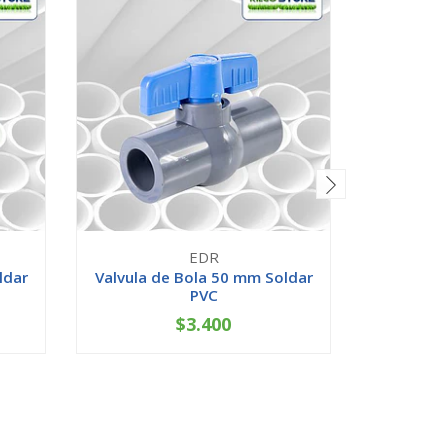
EDR
ldar
Valvula de Bola 50 mm Soldar
Valvula 
PVC
Ameri
$3.400
-
+
-