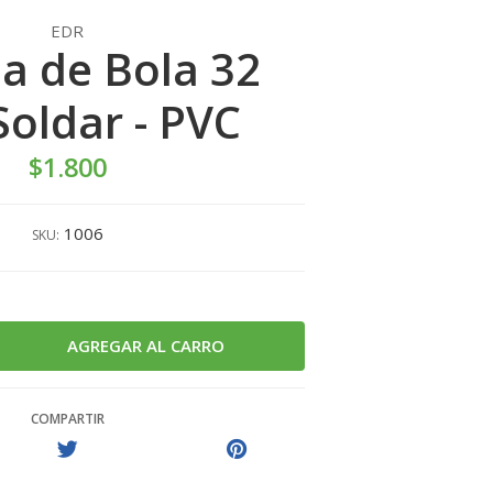
EDR
la de Bola 32
oldar - PVC
$1.800
1006
SKU:
COMPARTIR