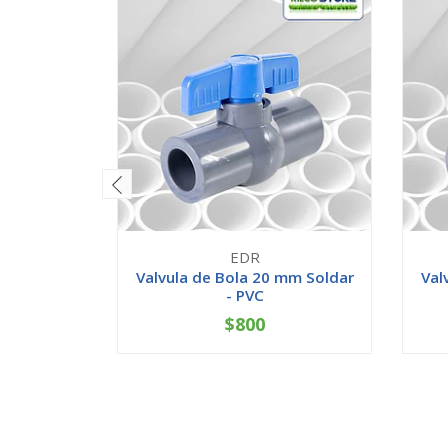
EDR
Valvula de Bola 20 mm Soldar
Val
- PVC
$800
-
+
-