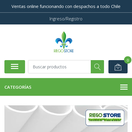
Ventas online funcionando con despachos a todo Chile
Ingreso/Registro
0
CATEGORÍAS