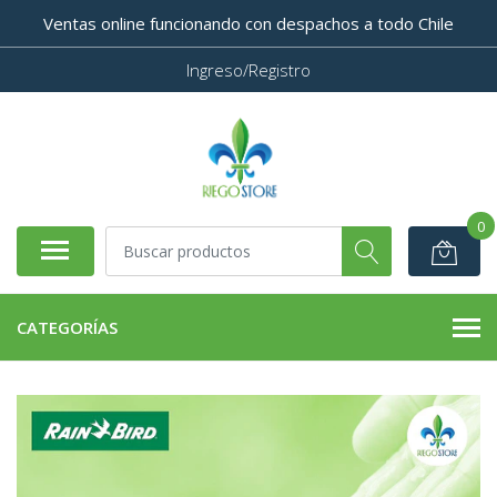
Ventas online funcionando con despachos a todo Chile
Ingreso/Registro
0
CATEGORÍAS