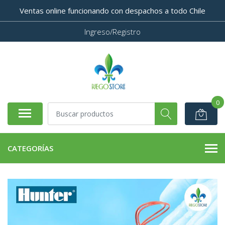
Ventas online funcionando con despachos a todo Chile
Ingreso/Registro
0
CATEGORÍAS