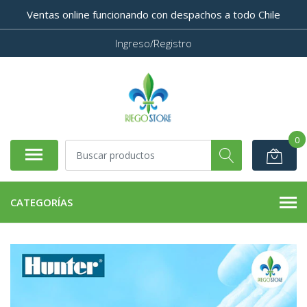
Ventas online funcionando con despachos a todo Chile
Ingreso/Registro
0
CATEGORÍAS