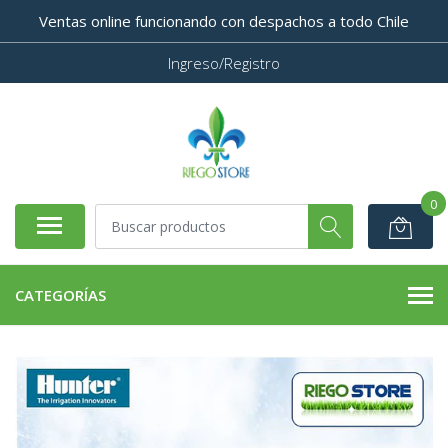
Ventas online funcionando con despachos a todo Chile
Ingreso/Registro
0
CATEGORÍAS