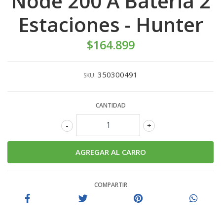
Node 200 A Bateria 2
Estaciones - Hunter
$164.899
350300491
SKU:
CANTIDAD
-
+
COMPARTIR