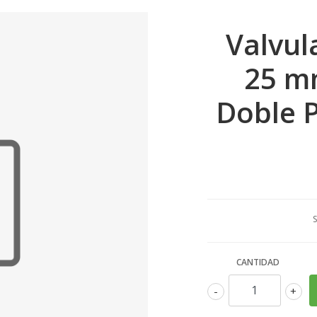
Valvul
25 m
Doble P
S
CANTIDAD
-
+