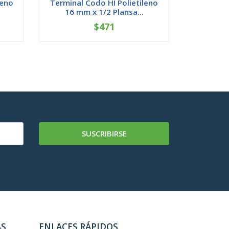
leno
Terminal Codo HI Polietileno
Buje C
16 mm x 1/2 Plansa...
25x20 
$471
-
+
-
SUSCRIBIRSE
AS
ENLACES RÁPIDOS