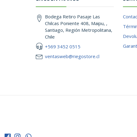
Bodega Retiro Pasaje Las
Conta
Chilcas Poniente 408, Maipu, ,
Términ
Santiago, Región Metropolitana,
Devol
Chile
Garant
+569 3452 0515
ventasweb@riegostore.cl