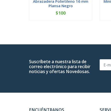
Abrazadera Polietileno 16 mm
Mini
Plansa Negro
$100
-
+
-
Suscríbete a nuestra lista de
correo electrónico para recibir
noticias y ofertas Novedosas.
ENCUÉNTRANOS
SERV