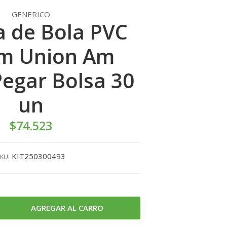
GENERICO
a de Bola PVC
m Union Am
egar Bolsa 30
un
$74.523
KIT250300493
KU: