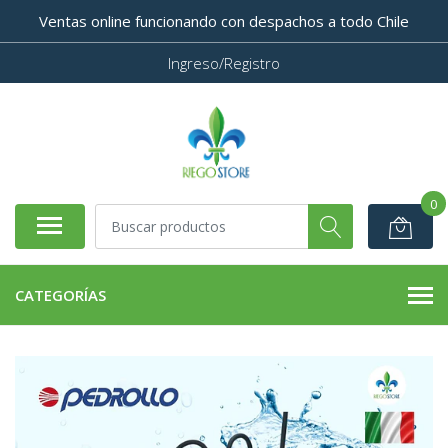
Ventas online funcionando con despachos a todo Chile
Ingreso/Registro
0
CATEGORÍAS