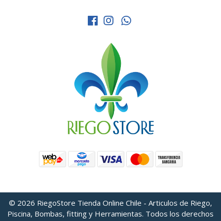
© 2026 RiegoStore Tienda Online Chile - Articulos de Riego,
Piscina, Bombas, fitting y Herramientas. Todos los derechos