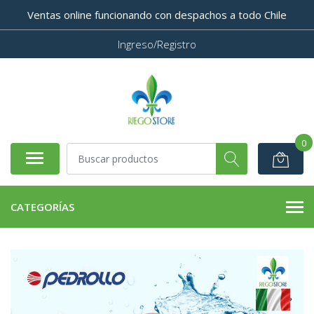
Ventas online funcionando con despachos a todo Chile
Ingreso/Registro
0
CATEGORÍAS